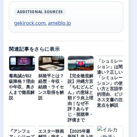
ADDITIONAL SOURCES
gekirock.com
,
ameblo.jp
関連記事をさらに表示
「シュミレー
ション」は間
違い？正しい
毒島誠がB2
林陵平とは？
【完全徹底解
「シミュレー
級降格？理由
経歴・年収・
説】沖縄方言
ション」の使
や年収、奥さ
結婚・ライセ
「ちむどんど
い方と言語学
んまで徹底解
ンス取得を解
ん」の意味と
的理由、ビジ
説
説
朝ドラ炎上理
ネス文書の注
由｜なぜ不
意点を解説
評？あらす
じ・視聴率・
評価まで
『アンフェ
エスター映画
【2025年最
ア』シリーズ
解説：病名・
新版】井上祐