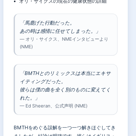
オリ・サイクスの現在の健康状態の詳細
「馬鹿げた行動だった。
あの時は感情に任せてしまった。」
— オリ・サイクス、NMEインタビューより
(NME)
「BMTHとのリミックスは本当にエキサ
イティングだった。
彼らは僕の曲を全く別のものに変えてく
れた。」
— Ed Sheeran、公式声明 (NME)
BMTHをめぐる誤解を一つ一つ解きほぐしてき
ましたが、結論は明確です。彼らはイギリス・