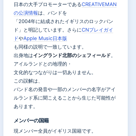
日本の大手プロモーターである
CREATIVEMAN
の公演情報
は、バンドを
「2004年に結成されたイギリスのロックバン
ド」と明記しています。さらに
CNプレイガイ
ド
や
Apple Music日本版
も同様の説明で一致しています。
出身地は
イングランド北部のシェフィールド
。
アイルランドとの地理的・
文化的なつながりは一切ありません。
この誤解は、
バンド名の発音や一部のメンバーの名字がアイ
ルランド系に聞こえることから生じた可能性が
あります。
メンバーの国籍
現メンバー全員がイギリス国籍です。