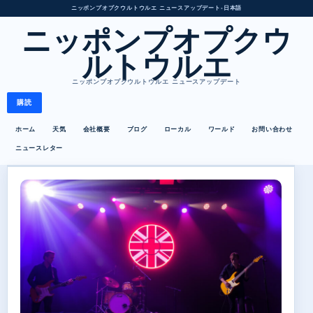
ニッポンプオプクウルトウルエ ニュースアップデート
•
日本語
ニッポンプオプクウ
ルトウルエ
ニッポンプオプクウルトウルエ ニュースアップデート
購読
ホーム
天気
会社概要
ブログ
ローカル
ワールド
お問い合わせ
ニュースレター