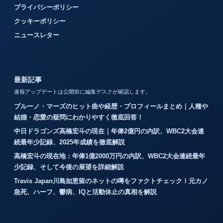
プライバシーポリシー
クッキーポリシー
ニュースレター
最新記事
速報アップデートは公開前に編集デスクが確認します。
ブルーノ・マーズのヒット曲や経歴・プロフィールまとめ｜人種や
結婚・恋愛の疑問にわかりやすく徹底回答！
中日ドラゴンズ高橋宏斗の現在｜年俸2億円の内訳、WBC2大会連
続最年少記録、2025年成績を徹底解説
高橋宏斗の現在地：年俸1億2000万円の内訳、WBC2大会連続最年
少記録、そして今後の展望を詳細解説
Travis Japan川島如恵留のネットの噂をファクトチェック！元カノ
急死、ハーフ、鬱病、IQと活動休止の真相を解説