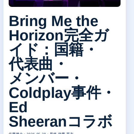
Bring Me the
Horizon完全ガ
イド：国籍・
代表曲・
メンバー・
Coldplay事件・
Ed
Sheeranコラボ
佐藤健太 • 2026-05-28 • 監修 伊藤 芽衣