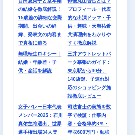
百田夏菜子と堂本剛
俳優丸山智己とは？
の結婚を徹底解説！
プロフィール・代表
15歳差の詳細な交際
的な出演ドラマ・子
期間、出会いの経
供・趣味・天海祐希
緯、発表文の内容ま
共演理由をわかりや
で真相に迫る
すく徹底解説
無職転生ロキシー｜
三井アウトレットパ
結婚・年齢差・子
ーク幕張のガイド：
供・念話を解説
東京駅から30分、
140店舗、子連れ対
応のショッピング施
設徹底レビュー
女子バレー日本代表
司法書士の実態を数
メンバー2025：石川
字で検証：仕事内
真佑主将選出、世界
容・合格率約3％・
選手権出場34人登
年収600万円・勉強