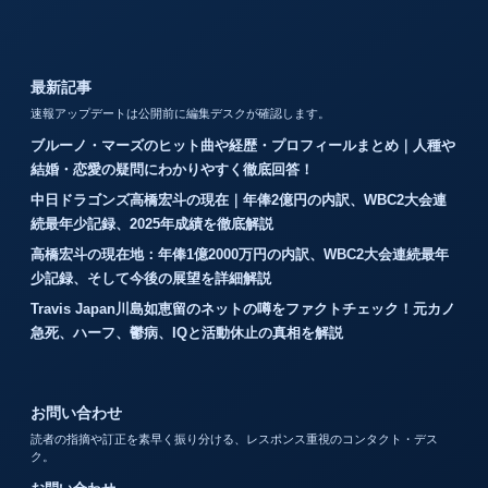
最新記事
速報アップデートは公開前に編集デスクが確認します。
ブルーノ・マーズのヒット曲や経歴・プロフィールまとめ｜人種や
結婚・恋愛の疑問にわかりやすく徹底回答！
中日ドラゴンズ高橋宏斗の現在｜年俸2億円の内訳、WBC2大会連
続最年少記録、2025年成績を徹底解説
高橋宏斗の現在地：年俸1億2000万円の内訳、WBC2大会連続最年
少記録、そして今後の展望を詳細解説
Travis Japan川島如恵留のネットの噂をファクトチェック！元カノ
急死、ハーフ、鬱病、IQと活動休止の真相を解説
お問い合わせ
読者の指摘や訂正を素早く振り分ける、レスポンス重視のコンタクト・デス
ク。