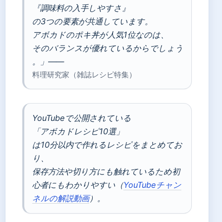
『調味料の入手しやすさ』
の3つの要素が共通しています。
アボカドのポキ丼が人気1位なのは、
そのバランスが優れているからでしょう
。」——
料理研究家（雑誌レシピ特集）
YouTubeで公開されている
「アボカドレシピ10選」
は10分以内で作れるレシピをまとめてお
り、
保存方法や切り方にも触れているため初
心者にもわかりやすい（
YouTubeチャン
ネルの解説動画
）。