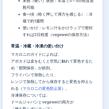
未熟（硬い）状態：常温で3～5日程度追
熟可能
食べ頃（軽く押して弾力を感じる）：冷
蔵で約1週間
使いかけ：レモン汁をかけラップで密封
すれば2日程度（vegewelの保存方法）
常温・冷蔵・冷凍の使い分け
マカロニのガイドによれば、
アボカドは皮をむくと空気に触れて変色するた
め「密閉保存」が鉄則。
フライパンで加熱したり、
レンジで加熱してから保存すると変色を抑えら
れる（
マカロニの変色防止策
）。
冷凍保存については、
ドールジャパンとvegewelの両方が
「種を取らずにラップ＋