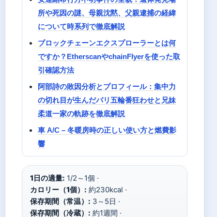
所や死因の謎、母親沈黙、父親逮捕の経緯
について時系列で徹底解説
ブロックチェーンエクスプローラーとは何
ですか？EtherscanやchainFlyerを使った取
引確認方法
阿部詩の敗因分析とプロフィール：集中力
の切れ目が生んだパリ五輪番狂わせと兄妹
柔道一家の軌跡を徹底解説
車 A/C – 冬暖房時の正しい使い方と燃費影
響
1日の適量:
1/2～1個 ·
カロリー（1個）:
約230kcal ·
保存期間（常温）:
3～5日 ·
保存期間（冷蔵）:
約1週間 ·