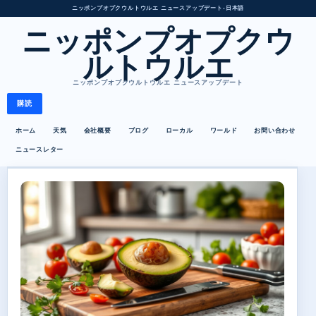
ニッポンプオプクウルトウルエ ニュースアップデート
•
日本語
ニッポンプオプクウ
ルトウルエ
ニッポンプオプクウルトウルエ ニュースアップデート
購読
ホーム
天気
会社概要
ブログ
ローカル
ワールド
お問い合わせ
ニュースレター