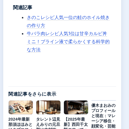
関連記事
きのこレシピ人気一位の鮭のホイル焼き
の作り方
牛バラ肉レシピ人気1位は甘辛カルビ丼
ミニ！ブライン液で柔らかくする科学的
な方法
関連記事をさらに表示
優木まおみの
プロフィール
と現在：マレ
2024年最新
タレント辺見
【2025年最
ーシア移住・
那須ほほみと
えみりの元旦
新】西田千太
顔変化・芸能