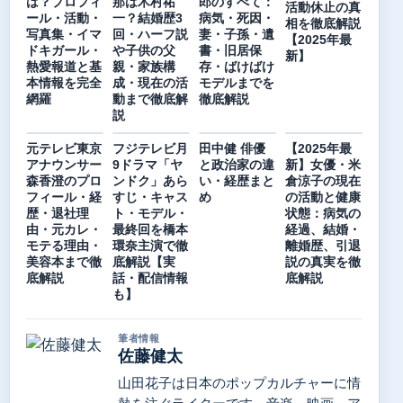
は？プロフィ
那は木村祐
郎のすべて：
活動休止の真
ール・活動・
一？結婚歴3
病気・死因・
相を徹底解説
写真集・イマ
回・ハーフ説
妻・子孫・遺
【2025年最
ドキガール・
や子供の父
書・旧居保
新】
熱愛報道と基
親・家族構
存・ばけばけ
本情報を完全
成・現在の活
モデルまでを
網羅
動まで徹底解
徹底解説
説
元テレビ東京
フジテレビ月
田中健 俳優
【2025年最
アナウンサー
9ドラマ「ヤ
と政治家の違
新】女優・米
森香澄のプロ
ンドク」あら
い・経歴まと
倉涼子の現在
フィール・経
すじ・キャス
め
の活動と健康
歴・退社理
ト・モデル・
状態：病気の
由・元カレ・
最終回を橋本
経過、結婚・
モテる理由・
環奈主演で徹
離婚歴、引退
美容本まで徹
底解説【実
説の真実を徹
底解説
話・配信情報
底解説
も】
筆者情報
佐藤健太
山田花子は日本のポップカルチャーに情