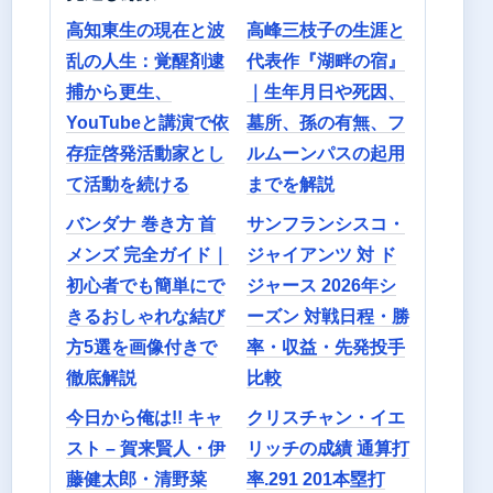
高知東生の現在と波
高峰三枝子の生涯と
乱の人生：覚醒剤逮
代表作『湖畔の宿』
捕から更生、
｜生年月日や死因、
YouTubeと講演で依
墓所、孫の有無、フ
存症啓発活動家とし
ルムーンパスの起用
て活動を続ける
までを解説
バンダナ 巻き方 首
サンフランシスコ・
メンズ 完全ガイド｜
ジャイアンツ 対 ド
初心者でも簡単にで
ジャース 2026年シ
きるおしゃれな結び
ーズン 対戦日程・勝
方5選を画像付きで
率・収益・先発投手
徹底解説
比較
今日から俺は!! キャ
クリスチャン・イエ
スト – 賀来賢人・伊
リッチの成績 通算打
藤健太郎・清野菜
率.291 201本塁打