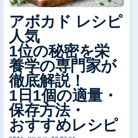
アボカド レシピ
人気
1位の秘密を栄
養学の専門家が
徹底解説！
1日1個の適量・
保存方法・
おすすめレシピ
佐藤健太 • 2026-05-16 • 監修 渡辺 結衣