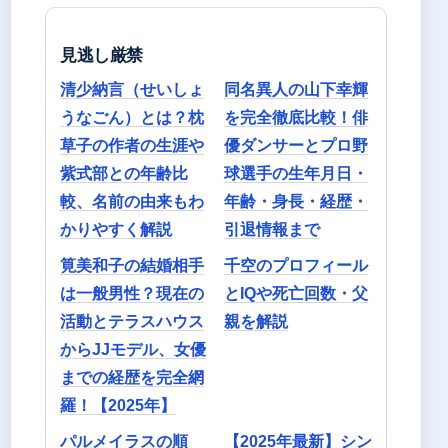
見逃し厳禁
清少納言（せいしょ
同名異人の山下幸輝
うなごん）とは？枕
を完全徹底比較！俳
草子の作者の生涯や
優ダンサーとプロ野
紫式部との年齢比
球選手の生年月日・
較、名前の由来もわ
年齢・身長・経歴・
かりやすく解説
引退情報まで
筧美和子の結婚相手
千空のプロフィール
は一般男性？現在の
とIQや死亡回数・父
活動とテラスハウス
親を解説
からJJモデル、女優
までの経歴を完全網
羅！【2025年】
パルメイラスの順
【2025年最新】シン