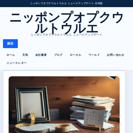
ニッポンプオプクウルトウルエ ニュースアップデート
•
日本語
ニッポンプオプクウ
ルトウルエ
ニッポンプオプクウルトウルエ ニュースアップデート
購読
ホーム
天気
会社概要
ブログ
ローカル
ワールド
お問い合わせ
ニュースレター