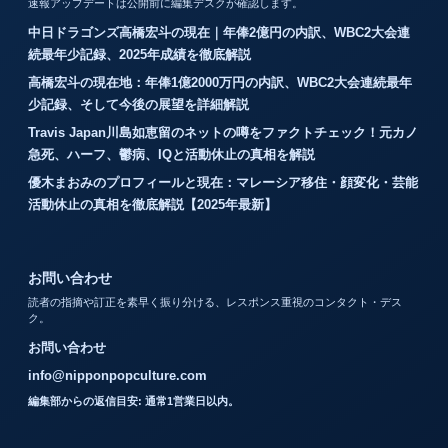
速報アップデートは公開前に編集デスクが確認します。
中日ドラゴンズ高橋宏斗の現在｜年俸2億円の内訳、WBC2大会連
続最年少記録、2025年成績を徹底解説
高橋宏斗の現在地：年俸1億2000万円の内訳、WBC2大会連続最年
少記録、そして今後の展望を詳細解説
Travis Japan川島如恵留のネットの噂をファクトチェック！元カノ
急死、ハーフ、鬱病、IQと活動休止の真相を解説
優木まおみのプロフィールと現在：マレーシア移住・顔変化・芸能
活動休止の真相を徹底解説【2025年最新】
お問い合わせ
読者の指摘や訂正を素早く振り分ける、レスポンス重視のコンタクト・デス
ク。
お問い合わせ
info@nipponpopculture.com
編集部からの返信目安: 通常1営業日以内。