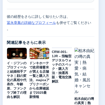
彼の経歴をさらに詳しく知りたい方は、
冨永章胤の詳細なプロフィール
も併せてご覧ください
。
関連記事をさらに表示
CRW-001-
1JR – 指輪型
デジタルウォ
イ・ジフンの
ドンキホーテ
ッチのスペッ
プロフィール
で政府備蓄米
ク・購入方
と結婚相手ア
が買える店舗
法・抽選再
ヤネ｜顔の変
一覧と購入方
販・電池交換
化の真相や代
法、majicaア
解説
表作、年齢
プリクーポン
差、ファンク
から在庫確認
ラブ終了の理
まで2025最
由も解説
新情報
柏木由紀の噂
の真実｜熱