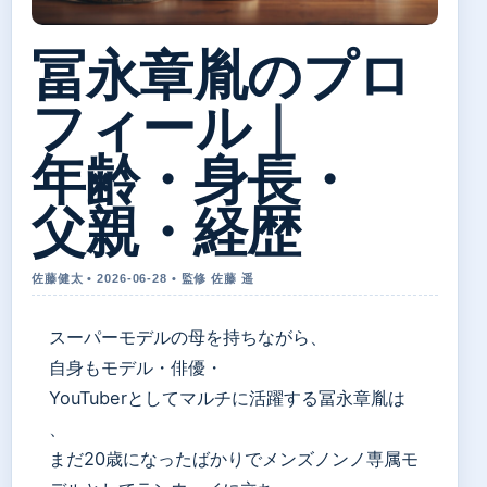
冨永章胤のプロ
フィール｜
年齢・身長・
父親・経歴
佐藤健太 • 2026-06-28 • 監修 佐藤 遥
スーパーモデルの母を持ちながら、
自身もモデル・俳優・
YouTuberとしてマルチに活躍する冨永章胤は
、
まだ20歳になったばかりでメンズノンノ専属モ