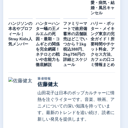
愛・病気・結
婚・風呂キャ
ンセル
ハンジソンの
ハンターハン
ファミリーマ
ハリー・ポッ
本名やプロフ
ター蟻の王メ
ートで政府備
ター・メイキ
ィール｜
ルエムの死
蓄米の店舗販
ング東京の完
Stray Kids人
因・最期・コ
売はどこでい
全ガイド！所
気メンバー
ムギとの関係
つから？1kg
要時間やチケ
を完全網羅！
税込388円、
ット料金、ア
ネテロとの戦
2kg756円の
クセス方法、
いや念能力も
詳細とスケジ
カフェの口コ
徹底解説
ュール
ミ情報まとめ
筆者情報
佐藤健太
山田花子は日本のポップカルチャーに情
熱を注ぐライターです。音楽、映画、ア
ニメについての深い知識を持っていま
す。最新のトレンドを追い続け、読者に
新しい発見を提供します。