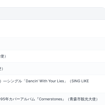
大使）
使）
）—シングル「Dancin’ With Your Lies」（SING LIKE
95年カバーアルバム『Cornerstones』（青森市観光大使）