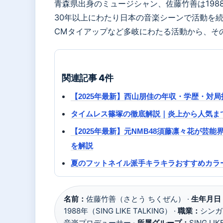
青森県出身のミュージシャン、佐藤竹善は1988年に
30年以上にわたり日本の音楽シーンで活動を
CMタイアップなど多岐にわたる活動から、そ
関連記事 4件
【2025年最新】西山朋佳の年収・学歴・対
タイムレス篠塚の徹底解説｜炎上から人気ま
【2025年最新】元NMB48須藤凛々花が
を解説
夏のフットネイル派手キラキラおすすめカラ
名前：
佐藤竹善（さとう ちくぜん） ·
生年月日
1988年（SING LIKE TALKING） ·
職業：
シンガ
音楽プロデューサー ·
所属グループ：
SING LI