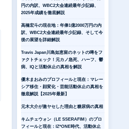
円の内訳、WBC2大会連続最年少記録、
2025年成績を徹底解説
高橋宏斗の現在地：年俸1億2000万円の内
訳、WBC2大会連続最年少記録、そして今
後の展望を詳細解説
Travis Japan川島如恵留のネットの噂をフ
ァクトチェック！元カノ急死、ハーフ、鬱
病、IQと活動休止の真相を解説
優木まおみのプロフィールと現在：マレー
シア移住・顔変化・芸能活動休止の真相を
徹底解説【2025年最新】
元木大介が激ヤセした理由と糖尿病の真相
キムチェウォン（LE SSERAFIM）のプロ
フィールと現在：IZ*ONE時代、活動休止