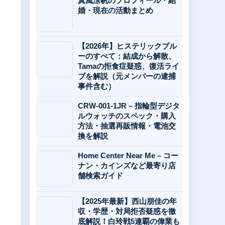
真風涼帆のプロフィール・結
婚・現在の活動まとめ
【2026年】ヒステリックブル
ーのすべて：結成から解散、
Tamaの拒食症疑惑、復活ライ
ブを解説（元メンバーの逮捕
事件含む）
CRW-001-1JR – 指輪型デジタ
ルウォッチのスペック・購入
方法・抽選再販情報・電池交
換を解説
Home Center Near Me – コー
ナン・カインズなど最寄り店
舗検索ガイド
【2025年最新】西山朋佳の年
収・学歴・対局拒否疑惑を徹
底解説！白玲戦5連覇の偉業も