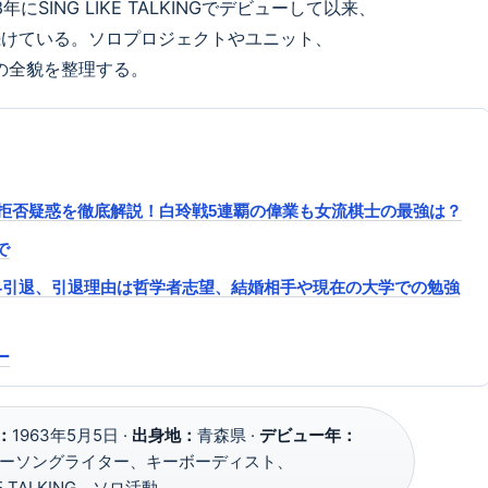
SING LIKE TALKINGでデビューして以来、
続けている。ソロプロジェクトやユニット、
の全貌を整理する。
局拒否疑惑を徹底解説！白玲戦5連覇の偉業も女流棋士の最強は？
で
芸能界引退、引退理由は哲学者志望、結婚相手や現在の大学での勉強
ー
：
1963年5月5日 ·
出身地：
青森県 ·
デビュー年：
ーソングライター、キーボーディスト、
KE TALKING、ソロ活動