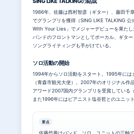
SING LIKE TALKINGの結成
1986年、佐藤は西村智彦（ギター）、藤田千
でグランプリを獲得（SING LIKE TALKING
With Your Lies」でメジャーデビューを果たし
バンドのフロントマンとしてボーカル、ギター
ソングライティングも手がけている。
ソロ活動の開始
1994年からソロ活動をスタート。1995年にはカ
（青森市観光大使）。2007年のオリジナル作品『I
アワード2007国内グランプリを受賞している
また1996年にはピアニスト塩谷哲とのユニットS
要点
佐藤竹善はバンド、ソロ、ユニットの三軸で活動