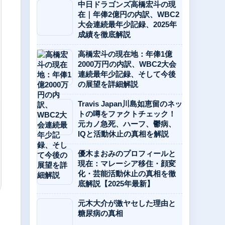
中日ドラゴンズ高橋宏斗の現
在｜年俸2億円の内訳、WBC2
大会連続最年少記録、2025年
成績を徹底解説
高橋宏斗の現在地：年俸1億
2000万円の内訳、WBC2大会
連続最年少記録、そして今後
の展望を詳細解説
Travis Japan川島如恵留のネッ
トの噂をファクトチェック！
元カノ急死、ハーフ、鬱病、
IQと活動休止の真相を解説
優木まおみのプロフィールと
現在：マレーシア移住・顔変
化・芸能活動休止の真相を徹
底解説【2025年最新】
元木大介が激ヤセした理由と
糖尿病の真相