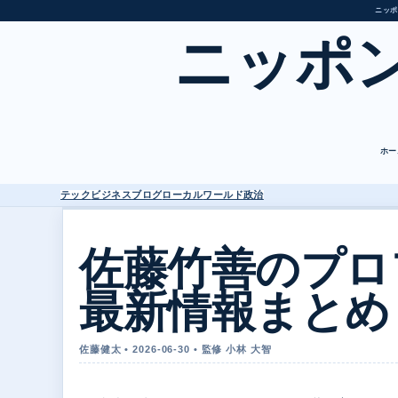
ニッポ
ニッポ
ホー
テック
ビジネス
ブログ
ローカル
ワールド
政治
佐藤竹善のプロ
最新情報まとめ
佐藤健太 • 2026-06-30 • 監修 小林 大智