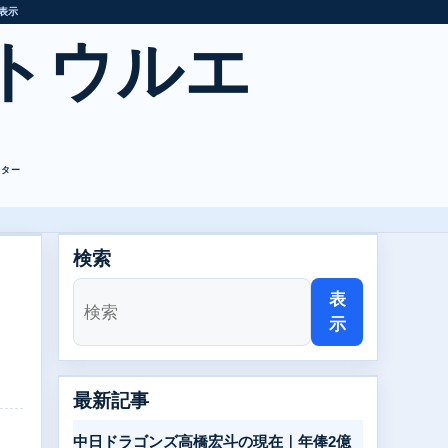
表示
トウルエ
レター
検索
表
示
最新記事
中日ドラゴンズ高橋宏斗の現在｜年俸2億