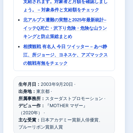
支給されます。対象者と月額を確認しまし
ょう。 – 対象条件と支給額をチェック
北アルプス遭難の実態と2025年最新統計–
イッテQ死亡・沢下り危険・危険な山ラン
キングと防止策総まとめ
相撲観戦 有名人 今日 ツイッター – あべ静
江、所ジョージ、ヨネスケ、アズマックス
の観戦有無をチェック
生年月日：
2003年9月20日 ·
出身地：
東京都 ·
所属事務所：
スターダストプロモーション ·
デビュー作：
『MOTHER マザー』
（2020年） ·
主な受賞：
日本アカデミー賞新人俳優賞、
ブルーリボン賞新人賞