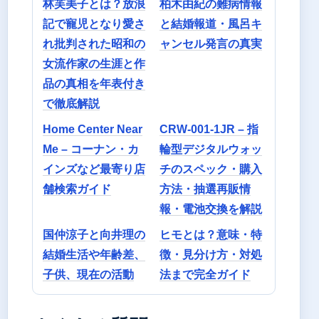
林芙美子とは？放浪
柏木由紀の難病情報
記で寵児となり愛さ
と結婚報道・風呂キ
れ批判された昭和の
ャンセル発言の真実
女流作家の生涯と作
品の真相を年表付き
で徹底解説
Home Center Near
CRW-001-1JR – 指
Me – コーナン・カ
輪型デジタルウォッ
インズなど最寄り店
チのスペック・購入
舗検索ガイド
方法・抽選再販情
報・電池交換を解説
国仲涼子と向井理の
ヒモとは？意味・特
結婚生活や年齢差、
徴・見分け方・対処
子供、現在の活動
法まで完全ガイド