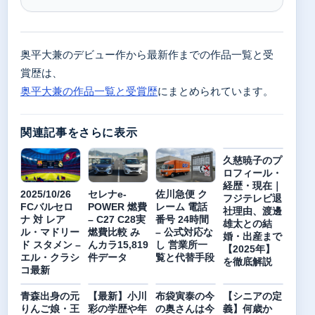
奥平大兼のデビュー作から最新作までの作品一覧と受
賞歴は、
奥平大兼の作品一覧と受賞歴
にまとめられています。
関連記事をさらに表示
久慈暁子のプ
ロフィール・
経歴・現在｜
2025/10/26
セレナe-
佐川急便 ク
フジテレビ退
FCバルセロ
POWER 燃費
レーム 電話
社理由、渡邊
ナ 対 レア
– C27 C28実
番号 24時間
雄太との結
ル・マドリー
燃費比較 み
– 公式対応な
婚・出産まで
ド スタメン –
んカラ15,819
し 営業所一
【2025年】
エル・クラシ
件データ
覧と代替手段
を徹底解説
コ最新
青森出身の元
【最新】小川
布袋寅泰の今
【シニアの定
りんご娘・王
彩の学歴や年
の奥さんは今
義】何歳か