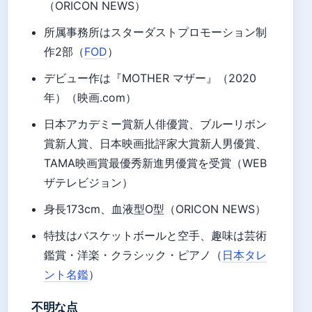
（ORICON NEWS）
所属事務所はスターダストプロモーション制
作2部（
FOD
）
デビュー作は『MOTHER マザー』（2020
年）（映画.com）
日本アカデミー賞新人俳優賞、ブルーリボン
賞新人賞、日本映画批評家大賞新人男優賞、
TAMA映画賞最優秀新進男優賞を受賞（WEB
ザテレビジョン）
身長173cm、血液型O型（ORICON NEWS）
特技はバスケットボールと空手、趣味は芸術
鑑賞・洋楽・クラシック・ピアノ（
日本タレ
ント名鑑
）
不明な点