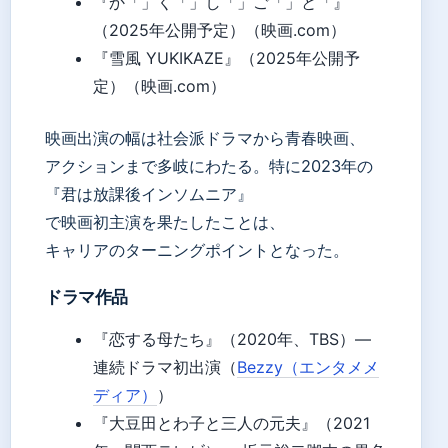
『か「」く「」し「」ご「」と「』
（2025年公開予定）（映画.com）
『雪風 YUKIKAZE』（2025年公開予
定）（映画.com）
映画出演の幅は社会派ドラマから青春映画、
アクションまで多岐にわたる。特に2023年の
『君は放課後インソムニア』
で映画初主演を果たしたことは、
キャリアのターニングポイントとなった。
ドラマ作品
『恋する母たち』（2020年、TBS）—
連続ドラマ初出演（
Bezzy（エンタメメ
ディア）
）
『大豆田とわ子と三人の元夫』（2021