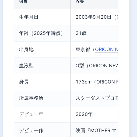
項目
内容
生年月日
2003年9月20日（
ORICO
年齢（2025年時点）
21歳
出身地
東京都（
ORICON NEWS
）
血液型
O型（ORICON NEWS）
身長
173cm（ORICON NEWS）
所属事務所
スターダストプロモーショ
デビュー年
2020年
デビュー作
映画『MOTHER マザー』