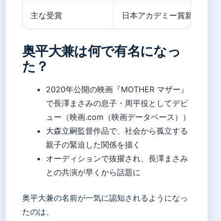
主な受賞
日本アカデミー賞新人俳優
奥平大兼は何で有名になっ
た？
2020年公開の映画『MOTHER マザー』
で長澤まさみの息子・周平役としてデビ
ュー（映画.com（映画データベース））
大森立嗣監督作品で、社会から孤立する
親子の緊迫した関係を描く
オーディションで抜擢され、長澤まさみ
との共演が早くから話題に
奥平大兼の名前が一気に認知されるようになっ
たのは、