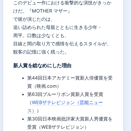
このデビュー作における衝撃的な演技がきっか
けだ。『MOTHER マザー』
で彼が演じたのは、
追い詰められた母親とともに生きる少年・
周平。口数は少なくとも、
目線と間の取り方で感情を伝えるスタイルが、
観客の記憶に強く残った。
新人賞を総なめにした理由
第44回日本アカデミー賞新人俳優賞を受
賞（映画.com）
第63回ブルーリボン賞新人賞を受賞
（
WEBザテレビジョン（芸能ニュー
ス）
）
第30回日本映画批評家大賞新人男優賞を
受賞（WEBザテレビジョン）