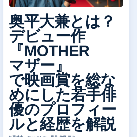
奥平大兼とは？
デビュー作
『MOTHER
マザー』
で映画賞を総な
めにした若手俳
優のプロフィー
ルと経歴を解説
佐藤健太 • 2026-07-01 • 監修 伊藤 芽衣