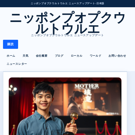
ニッポンプオプクウルトウルエ ニュースアップデート
•
日本語
ニッポンプオプクウ
ルトウルエ
ニッポンプオプクウルトウルエ ニュースアップデート
購読
ホーム
天気
会社概要
ブログ
ローカル
ワールド
お問い合わせ
ニュースレター