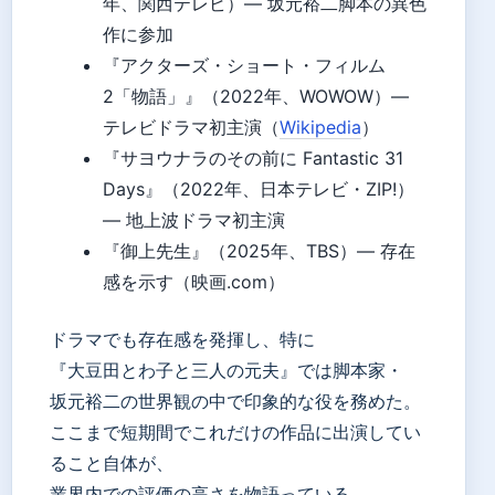
年、関西テレビ）— 坂元裕二脚本の異色
作に参加
『アクターズ・ショート・フィルム
2「物語」』（2022年、WOWOW）—
テレビドラマ初主演（
Wikipedia
）
『サヨウナラのその前に Fantastic 31
Days』（2022年、日本テレビ・ZIP!）
— 地上波ドラマ初主演
『御上先生』（2025年、TBS）— 存在
感を示す（映画.com）
ドラマでも存在感を発揮し、特に
『大豆田とわ子と三人の元夫』では脚本家・
坂元裕二の世界観の中で印象的な役を務めた。
ここまで短期間でこれだけの作品に出演してい
ること自体が、
業界内での評価の高さを物語っている。