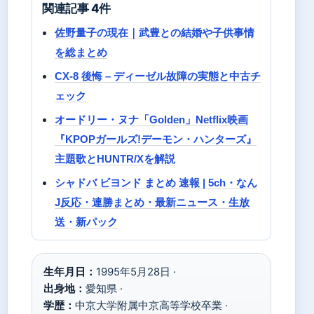
関連記事 4件
佐野量子の現在｜武豊との結婚や子供事情
を総まとめ
CX-8 後悔 – ディーゼル故障の実態と中古チ
ェック
オードリー・ヌナ「Golden」Netflix映画
『KPOPガールズ!デーモン・ハンターズ』
主題歌とHUNTR/Xを解説
シャドバ ビヨンド まとめ 速報 | 5ch・なん
J反応・連勝まとめ・最新ニュース・生放
送・新パック
生年月日：
1995年5月28日 ·
出身地：
愛知県 ·
学歴：
中京大学附属中京高等学校卒業 ·