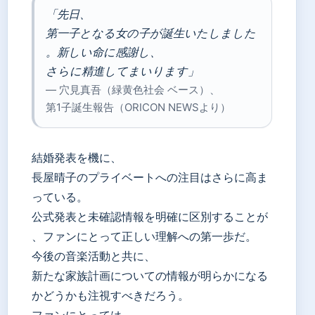
「先日、
第一子となる女の子が誕生いたしました
。新しい命に感謝し、
さらに精進してまいります」
— 穴見真吾（緑黄色社会 ベース）、
第1子誕生報告（ORICON NEWSより）
結婚発表を機に、
長屋晴子のプライベートへの注目はさらに高ま
っている。
公式発表と未確認情報を明確に区別することが
、ファンにとって正しい理解への第一歩だ。
今後の音楽活動と共に、
新たな家族計画についての情報が明らかになる
かどうかも注視すべきだろう。