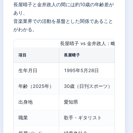
長屋晴子と金井政人の間には約10歳の年齢差が
あり、
音楽業界での活動を基盤とした関係であること
がわかる。
長屋晴子 vs 金井政人：略歴比較
項目
長屋晴子
金井
生年月日
1995年5月28日
19
年齢（2025年）
30歳（日刊スポーツ）
40
出身地
愛知県
非公
職業
歌手・ギタリスト
歌手