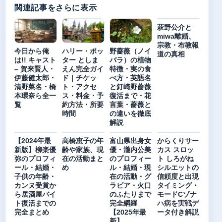
関連記事をさらに表示
萩野公介と
miwa離婚、
宗教・布教報
今日から俺
ハリー・ポッ
野薔薇（ノイ
道の真相
は!! キャスト
ター としま
バラ）の植物
– 賀来賢人・
えん完全ガイ
特徴・実の食
伊藤健太郎・
ド｜チケッ
べ方・英語名
清野菜名・橋
ト・アクセ
と釘崎野薔薇
本環奈ら全一
ス・料金・予
復活まで・花
覧
約方法・所要
言葉・薔薇と
時間
の違いを徹底
解説
【2024年最
高橋恵子の年
富山県出身女
からくりサー
新版】柳楽優
齢や家族、現
優・瀧内公美
カス スロッ
弥のプロフィ
在の活動まと
のプロフィー
ト しろがね
ール・結婚・
め
ル・結婚・現
シルエットの
子供の年齢・
在の活動・グ
信頼度と出現
カンヌ受賞か
ラビア・火口
タイミング・
ら居酒屋バイ
のふたりまで
モードCゾナ
ト復活までの
完全網羅
ハ病を実戦デ
完全まとめ
【2025年最
ータ付き解説
新】