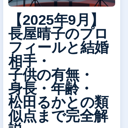
【2025年9月】
長屋晴子のプロ
フィールと結婚
相手・
子供の有無・
身長・年齢・
松田るかとの類
似点まで完全解