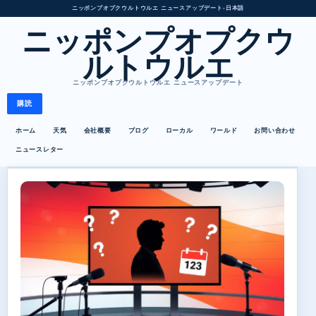
ニッポンプオプクウルトウルエ ニュースアップデート
•
日本語
ニッポンプオプクウ
ルトウルエ
ニッポンプオプクウルトウルエ ニュースアップデート
購読
ホーム
天気
会社概要
ブログ
ローカル
ワールド
お問い合わせ
ニュースレター