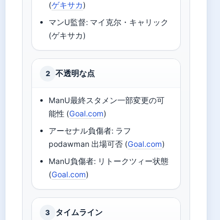
(
ゲキサカ
)
マンU監督: マイ克尔・キャリック
(ゲキサカ)
不透明な点
2
ManU最終スタメン一部変更の可
能性 (
Goal.com
)
アーセナル負傷者: ラフ
podawman 出場可否 (
Goal.com
)
ManU負傷者: リトークツィー状態
(
Goal.com
)
タイムライン
3