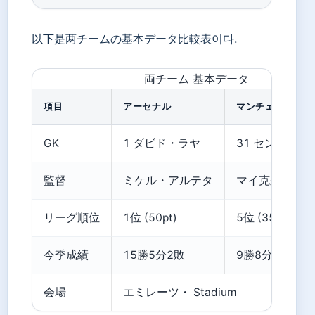
以下是两チームの基本データ比較表이다.
両チーム 基本データ
項目
アーセナル
マンチェスター・
GK
1 ダビド・ラヤ
31 センネ・ラ
監督
ミケル・アルテタ
マイ克尔・キャ
リーグ順位
1位 (50pt)
5位 (35pt)
今季成績
15勝5分2敗
9勝8分5敗
会場
エミレーツ・ Stadium