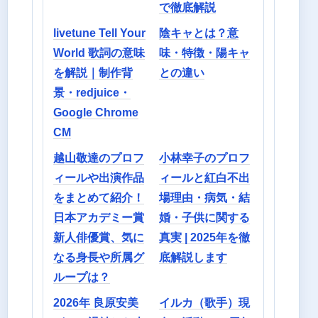
で徹底解説
livetune Tell Your
陰キャとは？意
World 歌詞の意味
味・特徴・陽キャ
を解説｜制作背
との違い
景・redjuice・
Google Chrome
CM
越山敬達のプロフ
小林幸子のプロフ
ィールや出演作品
ィールと紅白不出
をまとめて紹介！
場理由・病気・結
日本アカデミー賞
婚・子供に関する
新人俳優賞、気に
真実 | 2025年を徹
なる身長や所属グ
底解説します
ループは？
2026年 良原安美
イルカ（歌手）現