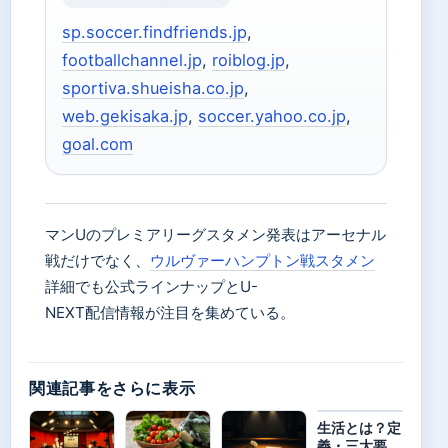
sp.soccer.findfriends.jp
,
footballchannel.jp
,
roiblog.jp
,
sportiva.shueisha.co.jp
,
web.gekisaka.jp
,
soccer.yahoo.co.jp
,
goal.com
マンUのプレミアリーグスタメン発表はアーセナル
戦だけでなく、
ウルヴァーハンプトン戦スタメン
詳細でも公式ラインナップとU-
NEXT配信情報が注目を集めている。
関連記事をさらに表示
生活とは？定
義・三大要