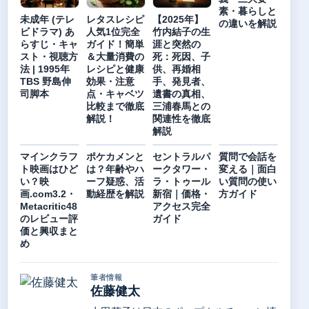
素・暮らしと
未成年 (テレ
レタスレシピ
【2025年】
の違いを解説
ビドラマ) あ
人気1位完全
竹内結子の生
らすじ・キャ
ガイド！簡単
涯と突然の
スト・視聴方
＆大量消費の
死：死因、子
法 | 1995年
レシピと健康
供、再婚相
TBS 野島伸
効果・注意
手、発見者、
司脚本
点・キャベツ
遺書の真相、
比較まで徹底
三浦春馬との
解説！
関連性を徹底
解説
マインクラフ
ポケカメンと
セントラルパ
質問で会話を
ト映画はひど
は？年齢やハ
ークタワー・
変える｜面白
い？映
ーフ疑惑、活
ラ・トゥール
い質問の使い
画.com3.2・
動経歴を解説
新宿｜価格・
方ガイド
Metacritic48
アクセス完全
のレビュー評
ガイド
価と興収まと
め
筆者情報
佐藤健太