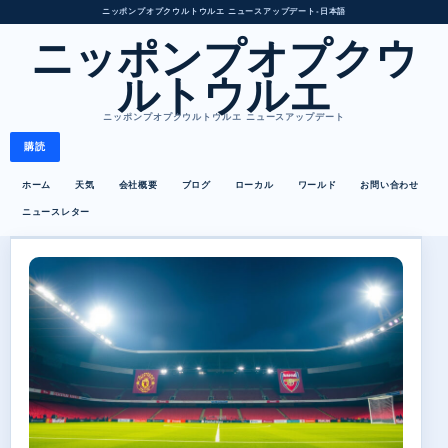
ニッポンプオプクウルトウルエ ニュースアップデート
•
日本語
ニッポンプオプクウ
ルトウルエ
ニッポンプオプクウルトウルエ ニュースアップデート
購読
ホーム
天気
会社概要
ブログ
ローカル
ワールド
お問い合わせ
ニュースレター