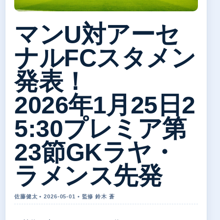
マンU対アーセ
ナルFCスタメン
発表！
2026年1月25日2
5:30プレミア第
23節GKラヤ・
ラメンス先発
佐藤健太 • 2026-05-01 • 監修 鈴木 蒼