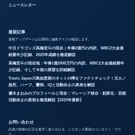
ニュースレター
最新記事
速報アップデートは公開前に編集デスクが確認します。
中日ドラゴンズ高橋宏斗の現在｜年俸2億円の内訳、WBC2大会連
続最年少記録、2025年成績を徹底解説
高橋宏斗の現在地：年俸1億2000万円の内訳、WBC2大会連続最年
少記録、そして今後の展望を詳細解説
Travis Japan川島如恵留のネットの噂をファクトチェック！元カノ
急死、ハーフ、鬱病、IQと活動休止の真相を解説
優木まおみのプロフィールと現在：マレーシア移住・顔変化・芸能
活動休止の真相を徹底解説【2025年最新】
お問い合わせ
読者の指摘や訂正を素早く振り分ける、レスポンス重視のコンタクト・デス
ク。