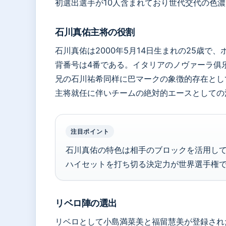
初選出選手が10人含まれており世代交代の色
石川真佑主将の役割
石川真佑は2000年5月14日生まれの25歳で
背番号は4番である。イタリアのノヴァーラ俱
兄の石川祐希同样に巴マークの象徴的存在とし
主将就任に伴いチームの絶対的エースとしての
注目ポイント
石川真佑の特色は相手のブロックを活用し
ハイセットを打ち切る決定力が世界選手権
リベロ陣の選出
リベロとして小島満菜美と福留慧美が登録され