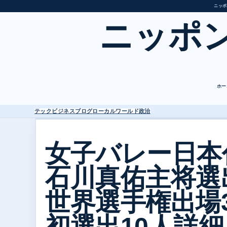
ニッポ
ニッポ
ホー
テック
ビジネス
ブログ
ローカル
ワールド
政治
女子バレー日本
石川真佑主将選
世界選手権出場
初選出10人詳細