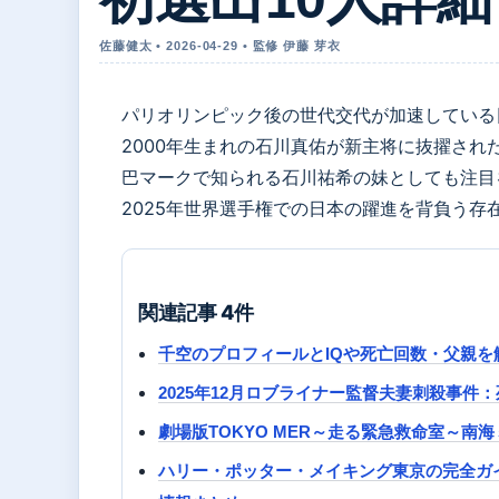
佐藤健太 • 2026-04-29 • 監修 伊藤 芽衣
パリオリンピック後の世代交代が加速している
2000年生まれの石川真佑が新主将に抜擢され
巴マークで知られる石川祐希の妹としても注目
2025年世界選手権での日本の躍進を背負う存
関連記事 4件
千空のプロフィールとIQや死亡回数・父親を
2025年12月ロブライナー監督夫妻刺殺事
劇場版TOKYO MER～走る緊急救命室～南海
ハリー・ポッター・メイキング東京の完全ガ