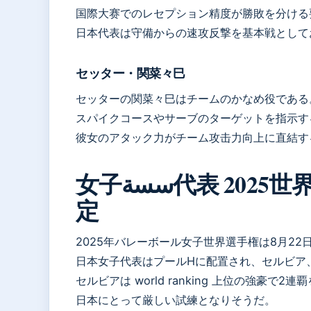
国際大赛でのレセプション精度が勝敗を分ける
日本代表は守備からの速攻反撃を基本戦として
セッター・関菜々巳
セッターの関菜々巳はチームのかなめ役である
スパイクコースやサーブのターゲットを指示す
彼女のアタック力がチーム攻击力向上に直結す
女子سسة代表 2025世界選手権出海メンバーが決
定
2025年バレーボール女子世界選手権は8月2
日本女子代表はプールHに配置され、セルビア
セルビアは world ranking 上位の強豪で2
日本にとって厳しい試練となりそうだ。