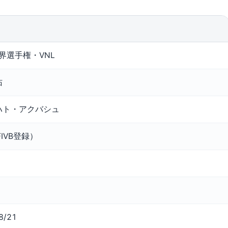
世界選手権・VNL
佑
ハト・アクバシュ
FIVB登録）
8/21