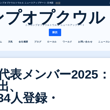
ンプオプクウルトウルエ ニュースアップデート
•
日本語
ンプオプクウル
ニッポンプオプクウルトウルエ ニュースアップデート
購読
ム
天気
会社概要
ブログ
ローカル
ワールド
お問い合わせ
ニュース
代表メンバー2025
出、
34人登録・