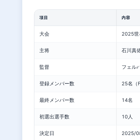
項目
内容
大会
2025
主将
石川真
監督
フェル
登録メンバー数
25名（
最終メンバー数
14名
初選出選手数
10人
決定日
2025/0