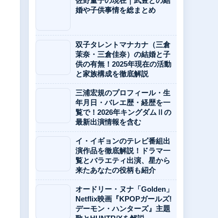
佐野量子の現在｜武豊との結
婚や子供事情を総まとめ
双子タレントマナカナ（三倉
茉奈・三倉佳奈）の結婚と子
供の有無！2025年現在の活動
と家族構成を徹底解説
三浦宏規のプロフィール・生
年月日・バレエ歴・経歴を一
覧で！2026年キングダムⅡの
最新出演情報を含む
イ・イギョンのテレビ番組出
演作品を徹底解説！ドラマ一
覧とバラエティ出演、星から
来たあなたの役柄も紹介
オードリー・ヌナ「Golden」
Netflix映画『KPOPガールズ!
デーモン・ハンターズ』主題