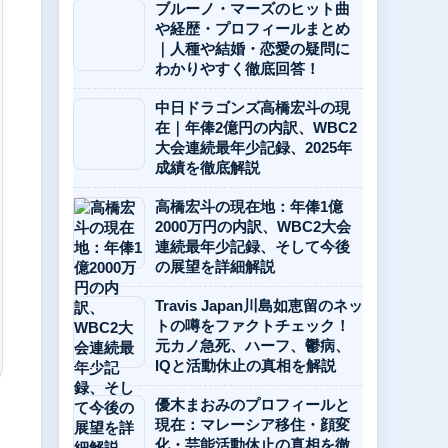
ブルーノ・マーズのヒット曲
や経歴・プロフィールまとめ
｜人種や結婚・恋愛の疑問に
わかりやすく徹底回答！
中日ドラゴンズ高橋宏斗の現
在｜年俸2億円の内訳、WBC2
大会連続最年少記録、2025年
成績を徹底解説
高橋宏斗の現在地：年俸1億
2000万円の内訳、WBC2大会
連続最年少記録、そして今後
の展望を詳細解説
Travis Japan川島如恵留のネッ
トの噂をファクトチェック！
元カノ急死、ハーフ、鬱病、
IQと活動休止の真相を解説
優木まおみのプロフィールと
現在：マレーシア移住・顔変
化・芸能活動休止の真相を徹