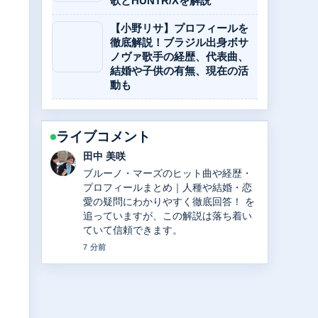
歌とHUNTR/Xを解説
【小野リサ】プロフィールを
徹底解説！ブラジル出身ボサ
ノヴァ歌手の経歴、代表曲、
結婚や子供の有無、現在の活
動も
ライブコメント
中村 悠斗
中日ドラゴンズ高橋宏斗の現在｜年俸2
億円の内訳、WBC2大会連続最年少記
録、2025年成績を徹底解説 の背景説明
が助かります。ライブ更新を続けてく
ださい。
9 分前